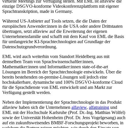
virtuelle Meetings zur Verfügung stellen. Mit EML ist alfaview die
einzige DSGVO-konforme Videokonferenzplattform mit eigener
Sprachtranskription, made in Germany.
Während US-Anbieter auf Tools setzen, die die Daten der
europäischen Anwender:innen in die USA oder andere Drittstaaten
übertragen, setzt alfaview auf die Erweiterung der eigenen
Unternehmensfamilie und schafft mit dem Kauf von EML die Basis
für umfangreiche KI-Sprachtechnologien auf Grundlage der
Datenschutzgrundverordnung.
EML wird auch weiterhin vom Standort Heidelberg aus mit
demselben Team von Sprachwissenschaftler:innen,
Mathematiker:innen und Informatiker:innen state-of-the-art
Lösungen im Bereich der Sprachtechnologie entwickeln. Über die
bereits bestehenden on-premise-Lösungen soll jedoch eine
hochskalierbare, dynamische und 100% DSGVO-konforme Cloud
für die Sprachdienste von EML entwickelt und am Markt zur
Verfügung gestellt werden.
Neben der Implementierung der Sprachtechnologie in das Produkt
alfaview haben sich die Unternehmen
alfaview
,
alfatraining
und
EML mit der Hochschule Karlsruhe (Prof. Dr.-Ing. Matthias Wölfel)
sowie der Universität Hohenheim (Prof. Dr. Jens Vogelgesang) auch
auf ein zukunftsweisendes BMBF-Forschungsprojekt beworben, in
welchem die Partner zeigen möchten, wie durch den Einsatz von