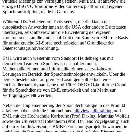
virtuelle Meetings zur Verfügung stellen. Mit EML ist alfaview die
einzige DSGVO-konforme Videokonferenzplattform mit eigener
Sprachtranskription, made in Germany.
Während US-Anbieter auf Tools setzen, die die Daten der
europäischen Anwender:innen in die USA oder andere Drittstaaten
übertragen, setzt alfaview auf die Erweiterung der eigenen
Unternehmensfamilie und schafft mit dem Kauf von EML die Basis
für umfangreiche KI-Sprachtechnologien auf Grundlage der
Datenschutzgrundverordnung.
EML wird auch weiterhin vom Standort Heidelberg aus mit
demselben Team von Sprachwissenschaftler:innen,
Mathematiker:innen und Informatiker:innen state-of-the-art
Lösungen im Bereich der Sprachtechnologie entwickeln. Über die
bereits bestehenden on-premise-Lösungen soll jedoch eine
hochskalierbare, dynamische und 100% DSGVO-konforme Cloud
für die Sprachdienste von EML entwickelt und am Markt zur
Verfügung gestellt werden.
Neben der Implementierung der Sprachtechnologie in das Produkt
alfaview haben sich die Unternehmen
alfaview
,
alfatraining
und
EML mit der Hochschule Karlsruhe (Prof. Dr.-Ing. Matthias Wölfel)
sowie der Universität Hohenheim (Prof. Dr. Jens Vogelgesang) auch
auf ein zukunftsweisendes BMBF-Forschungsprojekt beworben, in
welchem die Partner zeigen möchten, wie durch den Einsatz von